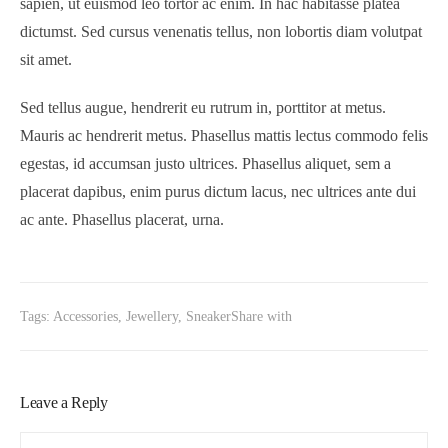
sapien, ut euismod leo tortor ac enim. In hac habitasse platea
dictumst. Sed cursus venenatis tellus, non lobortis diam volutpat
sit amet.
Sed tellus augue, hendrerit eu rutrum in, porttitor at metus.
Mauris ac hendrerit metus. Phasellus mattis lectus commodo felis
egestas, id accumsan justo ultrices. Phasellus aliquet, sem a
placerat dapibus, enim purus dictum lacus, nec ultrices ante dui
ac ante. Phasellus placerat, urna.
Tags:
Accessories
,
Jewellery
,
Sneaker
Share with
Leave a Reply