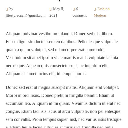
by
May 5,
0
Fashion
,
lifestylecaeli@gmail.com
2021
comment
Modern
Aliquam pulvinar vestibulum blandit. Donec sed nisl libero.
Fusce dignissim luctus sem eu dapibus. Pellentesque vulputate
quam a quam volutpat, sed ullamcorper erat commodo.
Vestibulum sit amet ipsum vitae mauris mattis vulputate lacinia
nec neque. Aenean quis consectetur nisi, ac interdum elit.
Aliquam sit amet luctus elit, id tempus purus.
Donec sed erat ut magna suscipit mattis. Aliquam erat volutpat.
Morbi in orci risus. Donec pretium fringilla blandit. Etiam ut
accumsan leo. Aliquam id mi quam. Vivamus dictum ut erat nec
congue. Etiam facilisis lacus ut arcu vulputate, non pellentesque
sem convallis. Proin tempus sapien nisl, nec varius risus tristique
a. Etiam ligula lacus, ultricies at cursus id, fringilla nec nulla.