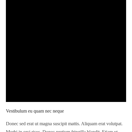
Vestibulum eu quam nec neque
Donec sed erat ut magna suscipit mattis. Aliquam erat volutpat.
Morbi in orci risus. Donec pretium fringilla blandit. Etiam ut