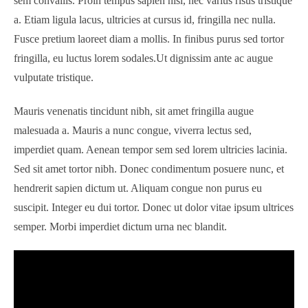
sem convallis. Proin tempus sapien nisl, nec varius risus tristique
a. Etiam ligula lacus, ultricies at cursus id, fringilla nec nulla.
Fusce pretium laoreet diam a mollis. In finibus purus sed tortor
fringilla, eu luctus lorem sodales.Ut dignissim ante ac augue
vulputate tristique.
Mauris venenatis tincidunt nibh, sit amet fringilla augue
malesuada a. Mauris a nunc congue, viverra lectus sed,
imperdiet quam. Aenean tempor sem sed lorem ultricies lacinia.
Sed sit amet tortor nibh. Donec condimentum posuere nunc, et
hendrerit sapien dictum ut. Aliquam congue non purus eu
suscipit. Integer eu dui tortor. Donec ut dolor vitae ipsum ultrices
semper. Morbi imperdiet dictum urna nec blandit.